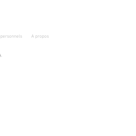
s personnels
A propos
é.